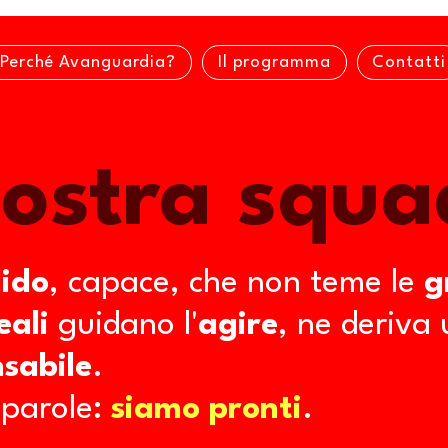
Perché Avanguardia?
Il programma
Contatti
ostra squa
lido
, capace, che non teme le
gr
eali
guidano l'
agire
, ne deriva 
sabile
.
 parole:
siamo pronti
.