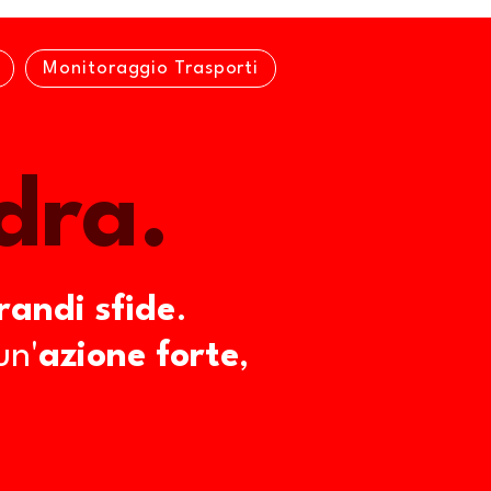
Monitoraggio Trasporti
dra.
andi sfide
.
un'
azione forte
,