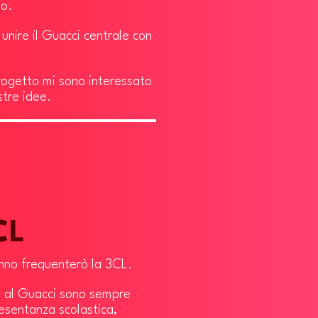
lo.
 unire il Guacci centrale con
rogetto mi sono interessato
stre idee.
CL
anno frequenterò la 3CL.
co al Guacci sono sempre
esentanza scolastica,