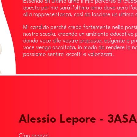
Essendo all’ultimo anno il mio percorso al Guac
questo per me sarà
l’ultimo anno dove avrò l’o
alla rappresentanza, così da lasciare un ultimo 
Mi candido perché credo fortemente nella possib
nostra scuola, creando un ambiente educativo p
dando voce alle vostre proposte, esigente e pr
voce venga ascoltata, in modo da rendere la no
possiamo sentirci accolti e valorizzati.
Alessio Lepore - 3ASA
Ciao ragazzi,