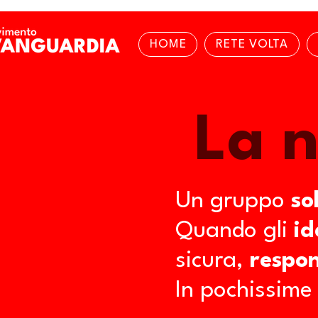
HOME
RETE VOLTA
La n
Un gruppo
so
Quando gli
id
sicura,
respon
In pochissime